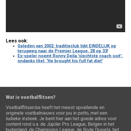
Lees ook:
Geleden van 2002: traditieclub lijkt EINDELIJK op
terugweg naar de Premier League, 28 op 33!
Ex-speler noemt Ronny Deila 'slechtste coach ooit',
ondanks titel: "He brought his full fat diet"
Wat is voetbalflitsen?
Voetbalflitsen.be heeft het meest opvallende en
originele voetbalnieuws voor jou in petto, met een
ludieke insteek. Je bent hier aan het goede adres voor
content rond o.a. de Jupiler Pro League, Belgen in het
buitenland, de Champions League, de Rode Duivels, het