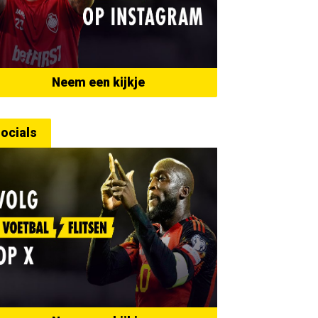
Neem een kijkje
ocials