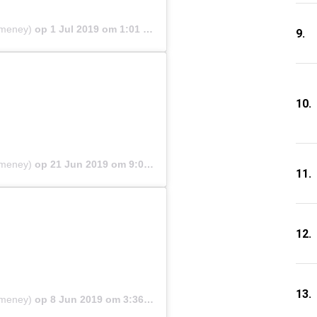
emeney)
op
1 Jul 2019 om 1:01 (PDT)
9.
10.
emeney)
op
21 Jun 2019 om 9:08 (PDT)
11.
12.
13.
emeney)
op
8 Jun 2019 om 3:36 (PDT)