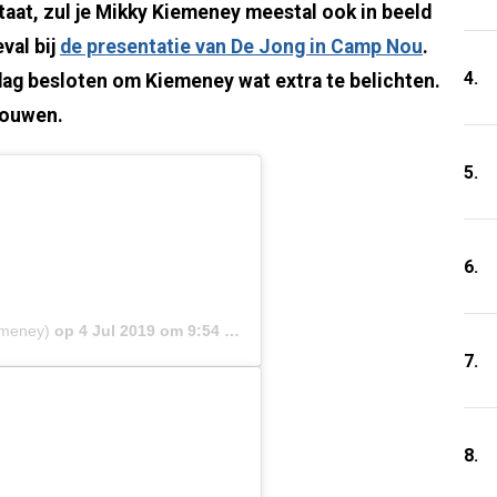
staat, zul je Mikky Kiemeney meestal ook in beeld
val bij
de presentatie van De Jong in Camp Nou
.
4.
ag besloten om Kiemeney wat extra te belichten.
rouwen.
5.
6.
emeney)
op
4 Jul 2019 om 9:54 (PDT)
7.
8.