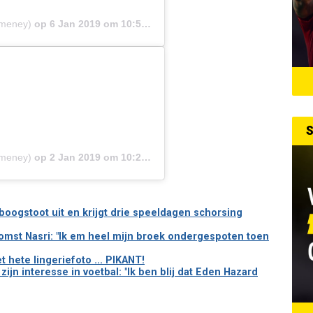
emeney)
op
6 Jan 2019 om 10:50 (PST)
S
emeney)
op
2 Jan 2019 om 10:28 (PST)
boogstoot uit en krijgt drie speeldagen schorsing
omst Nasri: "Ik em heel mijn broek ondergespoten toen
hete lingeriefoto ... PIKANT!
jn interesse in voetbal: "Ik ben blij dat Eden Hazard