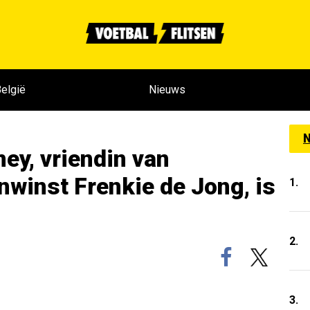
elgië
Nieuws
N
y, vriendin van
winst Frenkie de Jong, is
1.
2.
3.