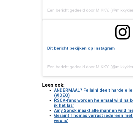
Een bericht gedeeld door MIKKY. (@mikkyki
Dit bericht bekijken op Instagram
Een bericht gedeeld door MIKKY. (@mikkyki
Lees ook:
ANDERMAAL? Fellaini deelt harde elle
(VIDEO)
RSCA-fans worden helemaal wild na k
ik het las"
Amy Sonck maakt alle mannen wild met 
Geraint Thomas verrast iedereen met zi
weg is"