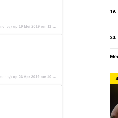
19.
emeney)
op
19 Mei 2019 om 11:32 (PDT)
20.
Mee
emeney)
op
26 Apr 2019 om 10:45 (PDT)
S