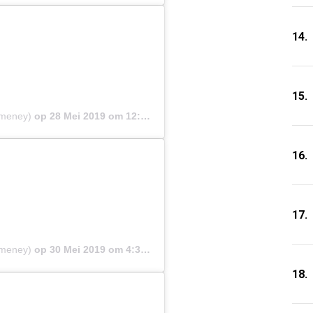
14.
15.
emeney)
op
28 Mei 2019 om 12:13 (PDT)
16.
17.
emeney)
op
30 Mei 2019 om 4:35 (PDT)
18.