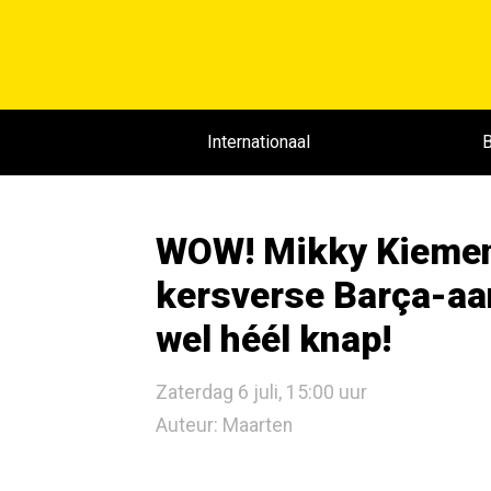
Internationaal
B
WOW! Mikky Kiemene
kersverse Barça-aan
wel héél knap!
Zaterdag 6 juli, 15:00 uur
Auteur: Maarten