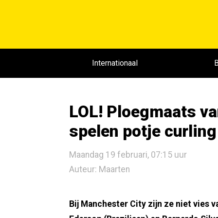
Internationaal
B
LOL! Ploegmaats v
spelen potje curlin
Maandag 19 februari, 07:15 uur
Auteur: Maarten
Bij Manchester City zijn ze niet vies 