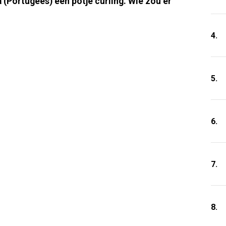
a (Portugees) een potje curling. Wie zou er
4.
5.
6.
7.
8.