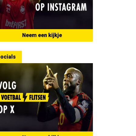
Neem een kijkje
ocials