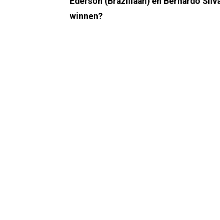
Ederson (Braziliaan) en Bernardo Silv
winnen?