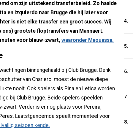
emd om zijn uitstekend transferbeleid. Zo haalde
tta en Izquierdo naar Brugge die hij later voor
4.
er is niet elke transfer een groot succes. Wij
s ons) grootste floptransfers van Mannaert.
inuten voor blauw-zwart,
waaronder Maouassa.
5.
e
wachtingen binnengehaald bij Club Brugge. Denk
6.
pschutter van Charleroi moest de nieuwe diepe
lukte nooit. Ook spelers als Pina en Letica worden
7.
igd bij Club Brugge. Beide spelers speelden
zwart. Verder is er nog plaats voor Pereira,
n Peres. Laatstgenoemde speelt momenteel voor
8.
lvallig seizoen kende.