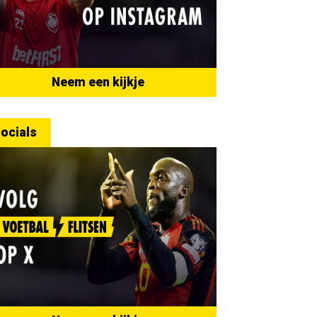
Neem een kijkje
ocials