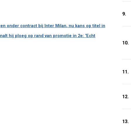
9.
n onder contract bij Inter Milan, nu kans op titel in
lt hij ploeg op rand van promotie in 2e: "Echt
10.
11.
12.
13.