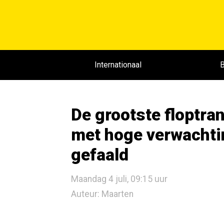
Internationaal
B
De grootste floptra
met hoge verwachti
gefaald
Maandag 4 juli, 09:15 uur
Auteur: Maarten