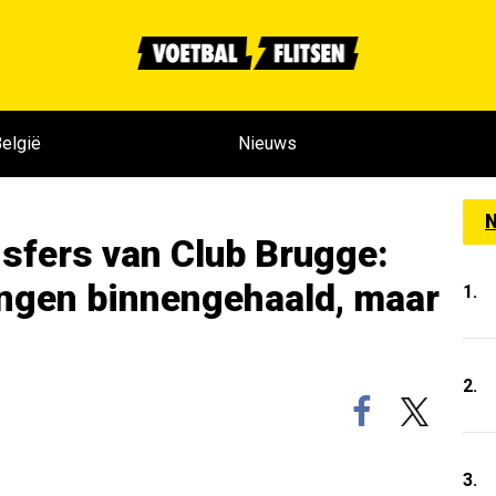
elgië
Nieuws
N
nsfers van Club Brugge:
ngen binnengehaald, maar
1.
2.
3.