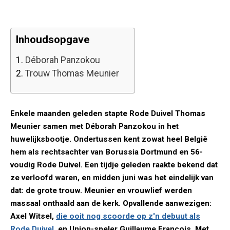
Inhoudsopgave
1.
Déborah Panzokou
2.
Trouw Thomas Meunier
Enkele maanden geleden stapte Rode Duivel Thomas
Meunier samen met Déborah Panzokou in het
huwelijksbootje. Ondertussen kent zowat heel België
hem als rechtsachter van Borussia Dortmund en 56-
voudig Rode Duivel. Een tijdje geleden raakte bekend dat
ze verloofd waren, en midden juni was het eindelijk van
dat: de grote trouw. Meunier en vrouwlief werden
massaal onthaald aan de kerk. Opvallende aanwezigen:
Axel Witsel,
die ooit nog scoorde op z'n debuut als
Rode Duivel
, en Union-speler Guillaume François. Met