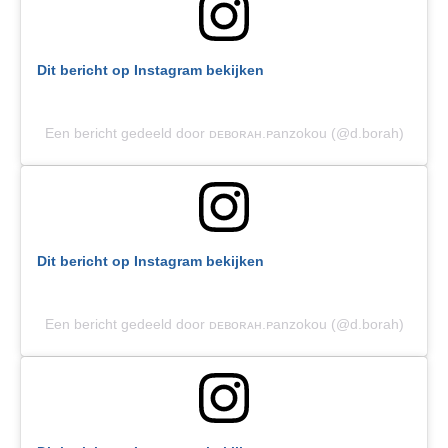
Dit bericht op Instagram bekijken
Een bericht gedeeld door ᴅᴇʙᴏʀᴀʜ.ᴘanzokou (@d.borah)
Dit bericht op Instagram bekijken
Een bericht gedeeld door ᴅᴇʙᴏʀᴀʜ.ᴘanzokou (@d.borah)