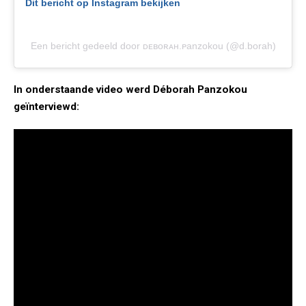
Dit bericht op Instagram bekijken
Een bericht gedeeld door ᴅᴇʙᴏʀᴀʜ.ᴘanzokou (@d.borah)
In onderstaande video werd Déborah Panzokou
geïnterviewd: