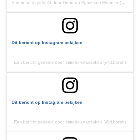
Een bericht gedeeld door Deborah Panzokou Meunier (@d.borah)
Dit bericht op Instagram bekijken
Een bericht gedeeld door ᴅᴇʙᴏʀᴀʜ.ᴘanzokou (@d.borah)
Dit bericht op Instagram bekijken
Een bericht gedeeld door ᴅᴇʙᴏʀᴀʜ.ᴘanzokou (@d.borah)