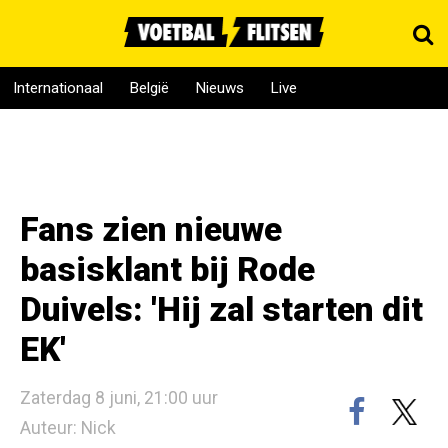
Internationaal
België
Nieuws
Live
Fans zien nieuwe
basisklant bij Rode
Duivels: 'Hij zal starten dit
EK'
Zaterdag 8 juni, 21:00 uur
Auteur: Nick