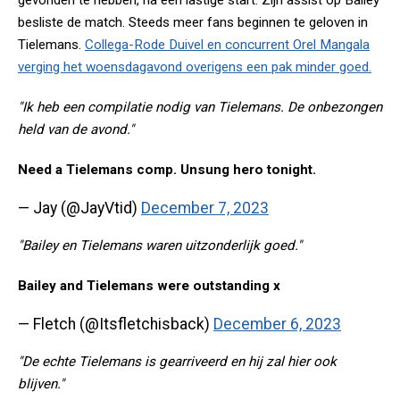
gevonden te hebben, na een lastige start. Zijn assist op Bailey
besliste de match. Steeds meer fans beginnen te geloven in
Tielemans.
Collega-Rode Duivel en concurrent Orel Mangala
verging het woensdagavond overigens een pak minder goed.
"Ik heb een compilatie nodig van Tielemans. De onbezongen
held van de avond."
Need a Tielemans comp. Unsung hero tonight.
— Jay (@JayVtid)
December 7, 2023
"Bailey en Tielemans waren uitzonderlijk goed."
Bailey and Tielemans were outstanding x
— Fletch (@Itsfletchisback)
December 6, 2023
"De echte Tielemans is gearriveerd en hij zal hier ook
blijven."