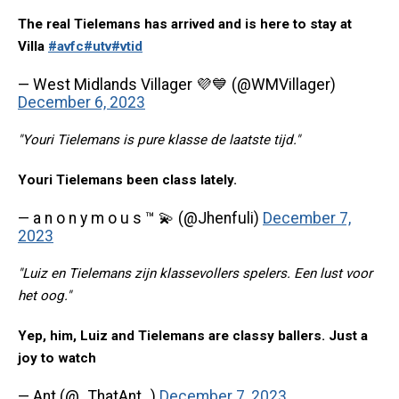
The real Tielemans has arrived and is here to stay at
Villa
#avfc
#utv
#vtid
— West Midlands Villager 💜💙 (@WMVillager)
December 6, 2023
"Youri Tielemans is pure klasse de laatste tijd."
Youri Tielemans been class lately.
— a n o n y m o u s ™ 💫 (@Jhenfuli)
December 7,
2023
"Luiz en Tielemans zijn klassevollers spelers. Een lust voor
het oog."
Yep, him, Luiz and Tielemans are classy ballers. Just a
joy to watch
— Ant (@_ThatAnt_)
December 7, 2023