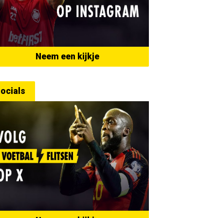
Neem een kijkje
ocials