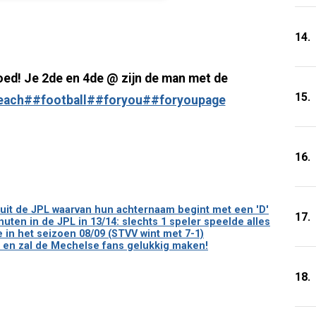
14.
goed! Je 2de en 4de @ zijn de man met de
15.
each
##football
##foryou
##foryoupage
16.
uit de JPL waarvan hun achternaam begint met een 'D'
17.
ten in de JPL in 13/14: slechts 1 speler speelde alles
e in het seizoen 08/09 (STVV wint met 7-1)
to en zal de Mechelse fans gelukkig maken!
18.