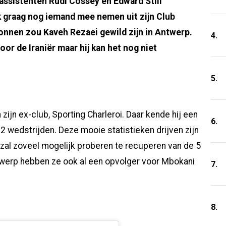
assistenten Rudi Cossey en Edward Still
 graag nog iemand mee nemen uit zijn Club
ronnen zou Kaveh Rezaei gewild zijn in Antwerp.
4.
or de Iraniër maar hij kan het nog niet
5.
zijn ex-club, Sporting Charleroi. Daar kende hij een
6.
22 wedstrijden. Deze mooie statistieken drijven zijn
 zal zoveel mogelijk proberen te recuperen van de 5
Antwerp hebben ze ook al een opvolger voor Mbokani
7.
8.