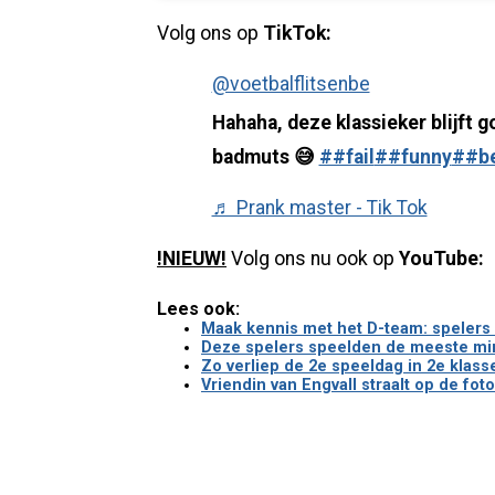
Volg ons op
TikTok:
@voetbalflitsenbe
Hahaha, deze klassieker blijft 
badmuts 😅
##fail
##funny
##b
♬ Prank master - Tik Tok
!NIEUW!
Volg ons nu ook op
YouTube:
Lees ook:
Maak kennis met het D-team: spelers 
Deze spelers speelden de meeste minu
Zo verliep de 2e speeldag in 2e klass
Vriendin van Engvall straalt op de fo