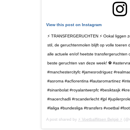
View this post on Instagram
⚡ TRANSFERGERUCHTEN ⚡ Ookal liggen zo go
stil, de geruchtenmolen blijft op volle toere
alle actuele en/of heetste transfergeruchten op
beste geruchten van deze week! ⚽ #astervr
#manchestercityfc #jamesrodriguez #realmadri
#asroma #acfiorentina #lautaromartinez #in
#sinanbolat #royalantwerpfc #besiktasjk #kr
#nacerchadli #rscanderlecht #jpl #jupilerpr
#laliga #bundesliga #transfers #voetbal #foot
A post shared by
⚡️ Voetbalflitsen België ⚡️
(@v