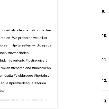
9.
ed als alle voetbalcompetities
10.
n draaien. We proberen wekelijks
 een rijtje te zetten 👀 Dit zijn de
anckx #kvmechelen
11.
dcf #evertonfc #justinkluivert
termilan #fcbarcelona #moisekean
epindiatta #clubbrugge #hertabsc
12.
oleague #premierleague #seriea
ball
oetbalflitsen.be) on
May 11, 2020 at 2:11am PDT
13.