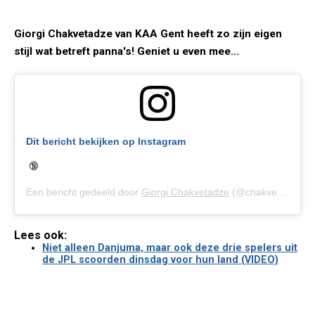
Giorgi Chakvetadze van KAA Gent heeft zo zijn eigen
stijl wat betreft panna's! Geniet u even mee...
Dit bericht bekijken op Instagram
🔞
Een bericht gedeeld door
Giorgi Chakvetadze
(@chakve10) op
1
Lees ook:
Niet alleen Danjuma, maar ook deze drie spelers uit
de JPL scoorden dinsdag voor hun land (VIDEO)