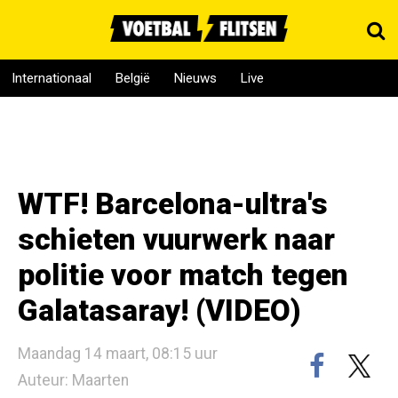
Internationaal
België
Nieuws
Live
WTF! Barcelona-ultra's
schieten vuurwerk naar
politie voor match tegen
Galatasaray! (VIDEO)
Maandag 14 maart, 08:15 uur
Auteur: Maarten