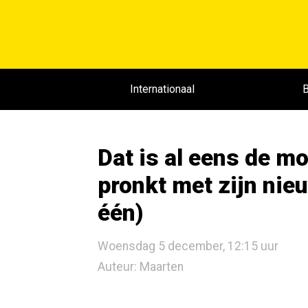
Internationaal
B
Dat is al eens de mo
pronkt met zijn nie
één)
Woensdag 5 december, 12:15 uur
Auteur: Maarten