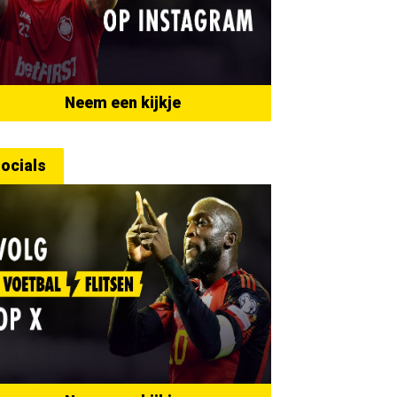
Neem een kijkje
ocials