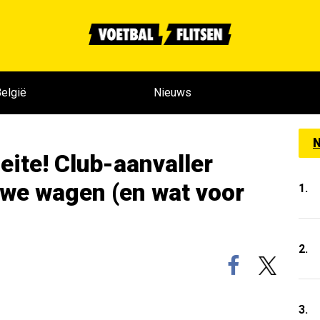
elgië
Nieuws
N
eite! Club-aanvaller
uwe wagen (en wat voor
1.
2.
3.