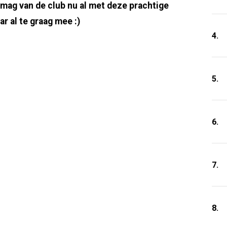
 mag van de club nu al met deze prachtige
r al te graag mee :)
4.
5.
6.
7.
8.