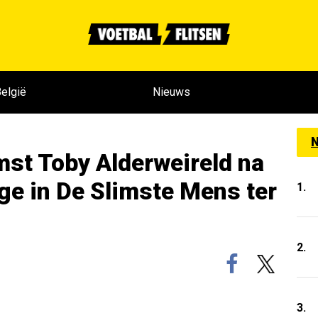
elgië
Nieuws
N
mst Toby Alderweireld na
ge in De Slimste Mens ter
1.
2.
3.