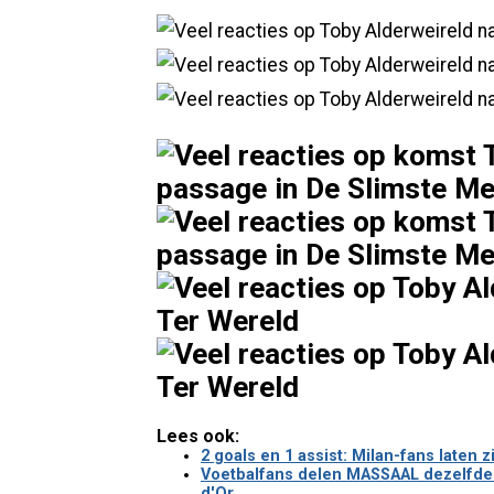
Lees ook:
2 goals en 1 assist: Milan-fans late
Voetbalfans delen MASSAAL dezelfde m
d'Or