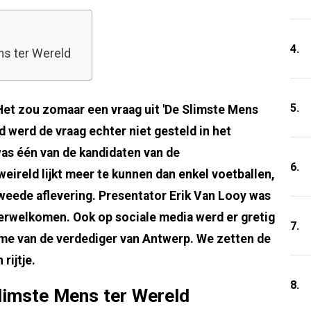
4.
ns ter Wereld
5.
Het zou zomaar een vraag uit 'De Slimste Mens
 werd de vraag echter niet gesteld in het
as één van de kandidaten van de
6.
weireld lijkt meer te kunnen dan enkel voetballen,
tweede aflevering. Presentator Erik Van Looy was
verwelkomen. Ook op sociale media werd er gretig
7.
me van de verdediger van Antwerp. We zetten de
rijtje.
8.
Slimste Mens ter Wereld