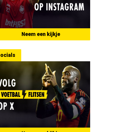
Neem een kijkje
ocials