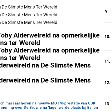
9.
10.
11.
12.
n zich massaal horen na nieuwe MOTM-prestatie van CDK
13.
ening over De Bruyne na 'lage' vierde plaats bij Ballon