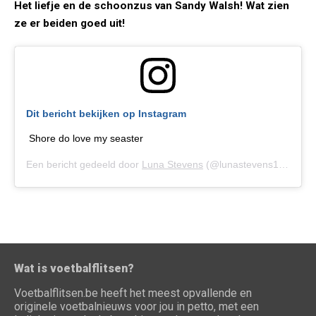
Het liefje en de schoonzus van Sandy Walsh! Wat zien
ze er beiden goed uit!
Dit bericht bekijken op Instagram
Shore do love my seaster
Een bericht gedeeld door
Luna Stevens
(@lunastevens1) op
19 
Wat is voetbalflitsen?
Voetbalflitsen.be heeft het meest opvallende en
originele voetbalnieuws voor jou in petto, met een