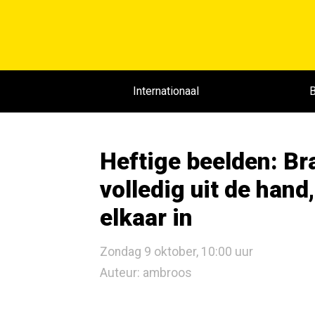
Internationaal
B
Heftige beelden: Bra
volledig uit de han
elkaar in
Zondag 9 oktober, 10:00 uur
Auteur: ambroos