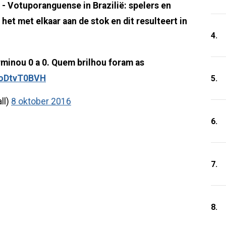
l - Votuporanguense in Brazilië: spelers en
het met elkaar aan de stok en dit resulteert in
4.
rminou 0 a 0. Quem brilhou foram as
SoDtvT0BVH
5.
ll)
8 oktober 2016
6.
7.
8.