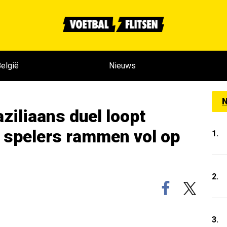
elgië
Nieuws
N
ziliaans duel loopt
d, spelers rammen vol op
1.
2.
3.