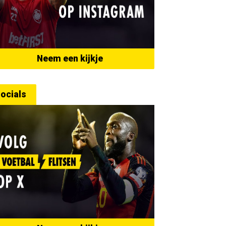
Neem een kijkje
ocials