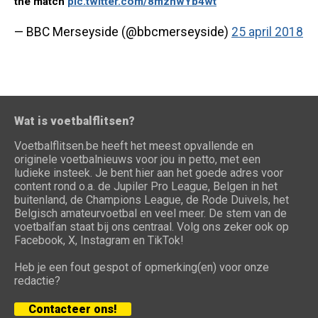
the match
pic.twitter.com/8mznwYb4wt
— BBC Merseyside (@bbcmerseyside)
25 april 2018
Wat is voetbalflitsen?
Voetbalflitsen.be heeft het meest opvallende en
originele voetbalnieuws voor jou in petto, met een
ludieke insteek. Je bent hier aan het goede adres voor
content rond o.a. de Jupiler Pro League, Belgen in het
buitenland, de Champions League, de Rode Duivels, het
Belgisch amateurvoetbal en veel meer. De stem van de
voetbalfan staat bij ons centraal. Volg ons zeker ook op
Facebook, X, Instagram en TikTok!
Heb je een fout gespot of opmerking(en) voor onze
redactie?
Contacteer ons!