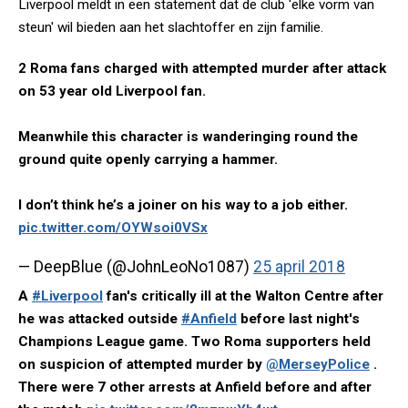
Liverpool meldt in een statement dat de club 'elke vorm van
steun' wil bieden aan het slachtoffer en zijn familie.
2 Roma fans charged with attempted murder after attack
on 53 year old Liverpool fan.
Meanwhile this character is wanderinging round the
ground quite openly carrying a hammer.
I don’t think he’s a joiner on his way to a job either.
pic.twitter.com/OYWsoi0VSx
— DeepBlue (@JohnLeoNo1087)
25 april 2018
A
#Liverpool
fan's critically ill at the Walton Centre after
he was attacked outside
#Anfield
before last night's
Champions League game. Two Roma supporters held
on suspicion of attempted murder by
@MerseyPolice
.
There were 7 other arrests at Anfield before and after