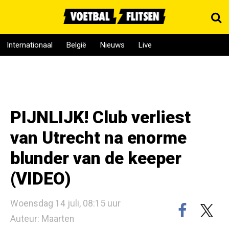
Internationaal
België
Nieuws
Live
PIJNLIJK! Club verliest
van Utrecht na enorme
blunder van de keeper
(VIDEO)
Woensdag 14 juli, 08:15 uur
Auteur: Maarten