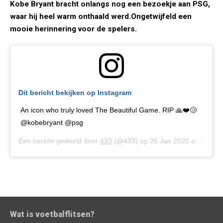
Kobe Bryant bracht onlangs nog een bezoekje aan PSG,
waar hij heel warm onthaald werd.Ongetwijfeld een
mooie herinnering voor de spelers.
Dit bericht bekijken op Instagram
An icon who truly loved The Beautiful Game. RIP 🙏❤️😢
@kobebryant @psg
Een bericht gedeeld door
433
(@433) op
26 Jan 2020 om 12:39 (PST)
Wat is voetbalflitsen?