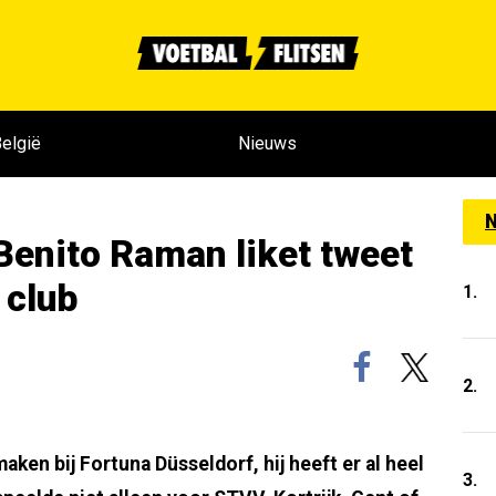
elgië
Nieuws
N
 Benito Raman liket tweet
 club
1.
2.
ken bij Fortuna Düsseldorf, hij heeft er al heel
3.