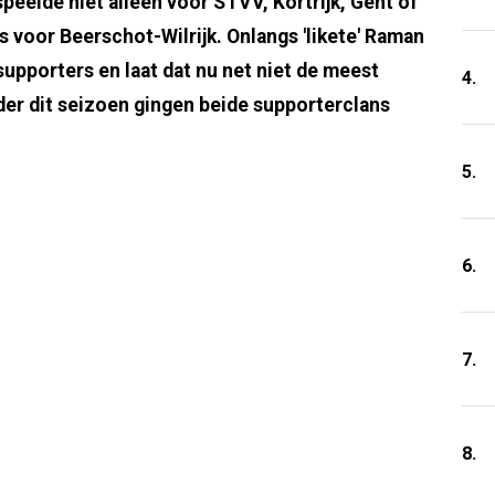
peelde niet alleen voor STVV, Kortrijk, Gent of
s voor Beerschot-Wilrijk. Onlangs 'likete' Raman
supporters en laat dat nu net niet de meest
4.
erder dit seizoen gingen beide supporterclans
5.
6.
7.
8.