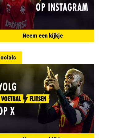
Neem een kijkje
ocials