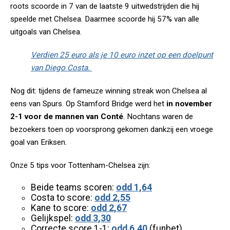
roots scoorde in 7 van de laatste 9 uitwedstrijden die hij
speelde met Chelsea. Daarmee scoorde hij 57% van alle
uitgoals van Chelsea.
Verdien 25 euro als je 10 euro inzet op een doelpunt
van Diego Costa.
Nog dit: tijdens de fameuze winning streak won Chelsea al
eens van Spurs. Op Stamford Bridge werd het
in november
2-1 voor de mannen van Conté
. Nochtans waren de
bezoekers toen op voorsprong gekomen dankzij een vroege
goal van Eriksen.
Onze 5 tips voor Tottenham-Chelsea zijn:
Beide teams scoren:
odd 1,64
Costa to score:
odd 2,55
Kane to score:
odd 2,67
Gelijkspel:
odd 3,30
Correcte score 1-1:
odd 6,40
(funbet)