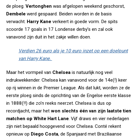
de ploeg.
Vertonghen
was afgelopen weekend geschorst,
Dembele
werd gespaard. Beiden worden in de basis
verwacht.
Harry Kane
verkeert in goede vorm. De spits
scoorde 17 goals in 17 Londense derby’s en zal ook
vanavond zijn duit in het zakje willen doen.
Verdien 26 euro als je 10 euro inzet op een doelpunt
van Harry Kane.
Maar het vormpeil van
Chelsea
is natuurlijk nog veel
indrukwekkender. Chelsea kan vanavond voor de 14e(!) keer
op rij winnen in de Premier League. Als dat lukt, worden ze de
eerste ploeg sinds de oprichting van de Engelse eerste klasse
in 1888(!!) die zo’n reeks neerzet. Chelsea is dus op
recordjacht, maar het
won slechts één van zijn laatste tien
matchen op White Hart Lane
. Vijf draws en vier nederlagen
zijn niet bepaald hoopgevend voor Chelsea. Conté rekent
opnieuw op
Diego Costa
, de Spanjaard met Braziliaanse