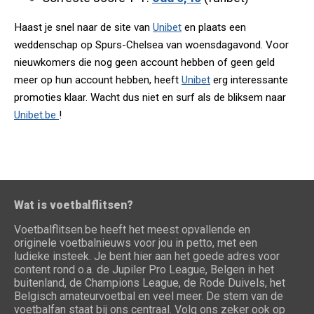
Haast je snel naar de site van
Unibet
en plaats een
weddenschap op Spurs-Chelsea van woensdagavond. Voor
nieuwkomers die nog geen account hebben of geen geld
meer op hun account hebben, heeft
Unibet
erg interessante
promoties klaar. Wacht dus niet en surf als de bliksem naar
Unibet.be
!
Wat is voetbalflitsen?
Voetbalflitsen.be heeft het meest opvallende en
originele voetbalnieuws voor jou in petto, met een
ludieke insteek. Je bent hier aan het goede adres voor
content rond o.a. de Jupiler Pro League, Belgen in het
buitenland, de Champions League, de Rode Duivels, het
Belgisch amateurvoetbal en veel meer. De stem van de
voetbalfan staat bij ons centraal. Volg ons zeker ook op