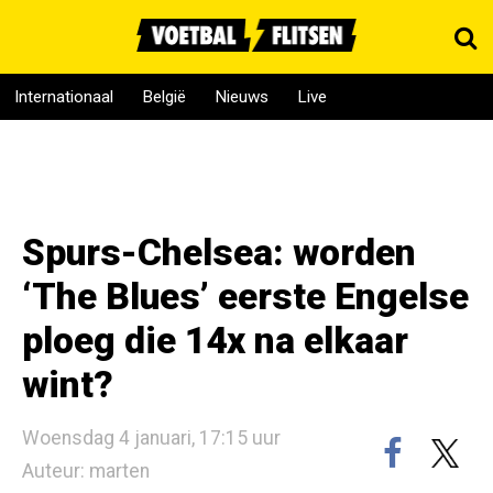
Internationaal
België
Nieuws
Live
Spurs-Chelsea: worden
‘The Blues’ eerste Engelse
ploeg die 14x na elkaar
wint?
Woensdag 4 januari, 17:15 uur
Auteur: marten