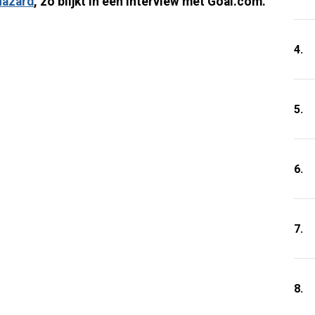
Hazard
, zo blijkt in een interview met Goal.com.
4.
5.
6.
7.
8.