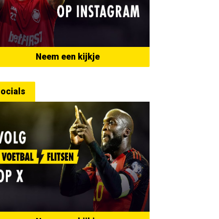
Neem een kijkje
ocials