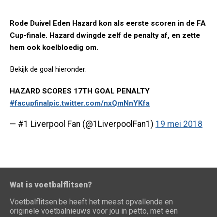
Rode Duivel Eden Hazard kon als eerste scoren in de FA
Cup-finale. Hazard dwingde zelf de penalty af, en zette
hem ook koelbloedig om.
Bekijk de goal hieronder:
HAZARD SCORES 17TH GOAL PENALTY
#facupfinal
pic.twitter.com/nxQmNnYKfa
— #1 Liverpool Fan (@1LiverpoolFan1)
19 mei 2018
Wat is voetbalflitsen?
Voetbalflitsen.be heeft het meest opvallende en
originele voetbalnieuws voor jou in petto, met een