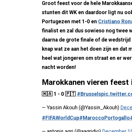
Groot feest voor de hele Marokkaans
stunten dit WK en daardoor ligt nu oo
Portugezen met 1-0 en
Cristiano Rona
finalist en zal dus sowieso nog twee w
daarna de grote finale of de wedstrijd
knap wat ze aan het doen zijn en dat
heel wat jongeren om straat en er we
nacht worden!
Marokkanen vieren feest 
🇲🇦 1 - 0 🇵🇹
#Brussels
pic.twitter
— Yassin Akouh (@Yassin_Akouh)
Dece
#FIFAWorldCup
#MaroccoPortogallo
— antonis agri (@aagridio)
December 10