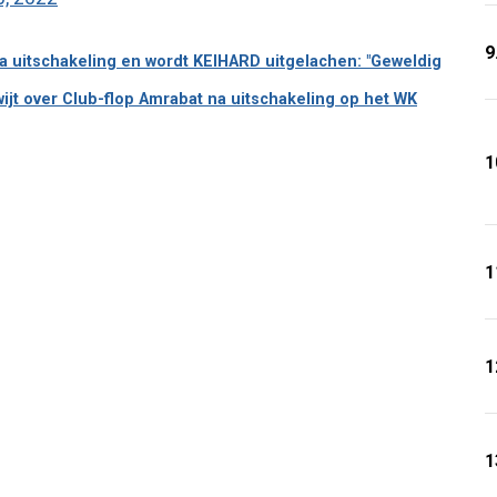
9
f na uitschakeling en wordt KEIHARD uitgelachen: "Geweldig
t over Club-flop Amrabat na uitschakeling op het WK
1
1
1
1