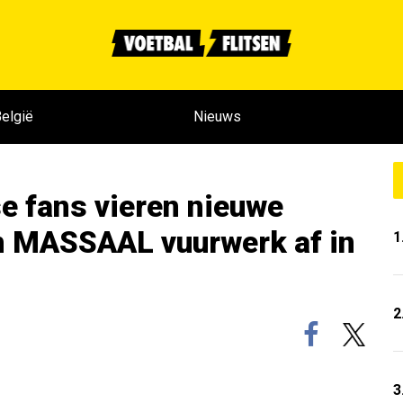
elgië
Nieuws
 fans vieren nieuwe
n MASSAAL vuurwerk af in
1
2
3