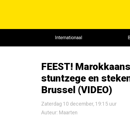
Internationaal
B
FEEST! Marokkaanse
stuntzege en steke
Brussel (VIDEO)
Zaterdag 10 december, 19:15 uur
Auteur: Maarten