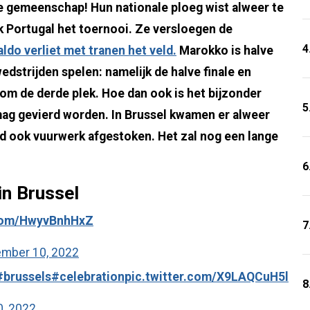
e gemeenschap! Hun nationale ploeg wist alweer te
k Portugal het toernooi. Ze versloegen de
4
ldo verliet met tranen het veld.
Marokko is halve
edstrijden spelen: namelijk de halve finale en
 om de derde plek. Hoe dan ook is het bijzonder
5
 mag gevierd worden. In Brussel kwamen er alweer
rd ook vuurwerk afgestoken. Het zal nog een lange
6
in Brussel
.com/HwyvBnhHxZ
7
mber 10, 2022
#brussels
#celebration
pic.twitter.com/X9LAQCuH5l
8
, 2022