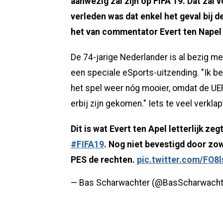
aanwezig zal zijn op FIFA 19. Dat zal v
verleden was dat enkel het geval bij d
het van commentator Evert ten Napel 
De 74-jarige Nederlander is al bezig met
een speciale eSports-uitzending. "Ik be
het spel weer nóg mooier, omdat de U
erbij zijn gekomen." Iets te veel verklap
Dit is wat Evert ten Apel letterlijk 
#FIFA19
. Nog niet bevestigd door zow
PES de rechten.
pic.twitter.com/FO8
— Bas Scharwachter (@BasScharwacht