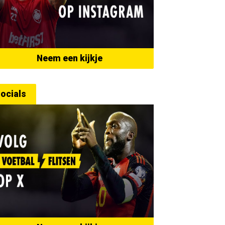
Neem een kijkje
ocials