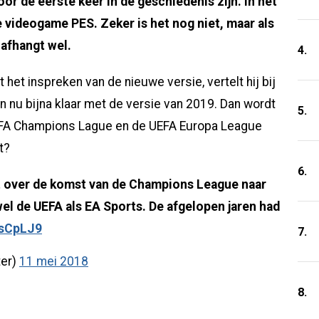
oor de eerste keer in de geschiedenis zijn. In het
e videogame PES. Zeker is het nog niet, maar als
afhangt wel.
4.
 het inspreken van de nieuwe versie, vertelt hij bij
n nu bijna klaar met de versie van 2019. Dan wordt
5.
EFA Champions Lague en de UEFA Europa League
t?
6.
zegt over de komst van de Champions League naar
el de UEFA als EA Sports. De afgelopen jaren had
lsCpLJ9
7.
er)
11 mei 2018
8.