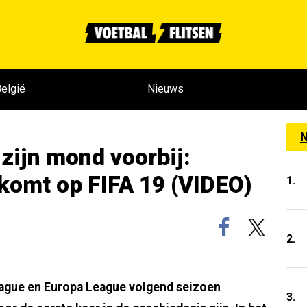
elgië
Nieuws
N
 zijn mond voorbij:
omt op FIFA 19 (VIDEO)
1.
2.
eague en Europa League volgend seizoen
3.