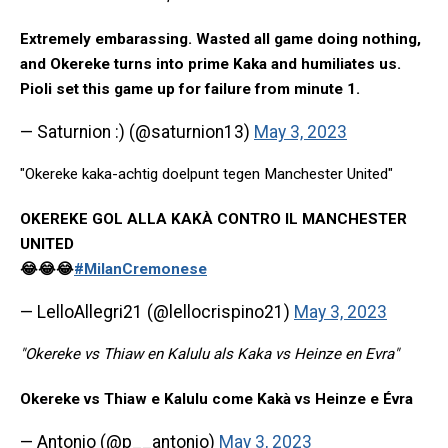
Extremely embarassing. Wasted all game doing nothing,
and Okereke turns into prime Kaka and humiliates us.
Pioli set this game up for failure from minute 1.
— Saturnion :) (@saturnion13)
May 3, 2023
"Okereke kaka-achtig doelpunt tegen Manchester United"
OKEREKE GOL ALLA KAKÀ CONTRO IL MANCHESTER
UNITED
😂😂😂
#MilanCremonese
— LelloAllegri21 (@lellocrispino21)
May 3, 2023
"Okereke vs Thiaw en Kalulu als Kaka vs Heinze en Evra"
Okereke vs Thiaw e Kalulu come Kakà vs Heinze e Évra
— Antonio (@p__antonio)
May 3, 2023