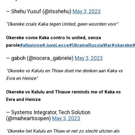
— Shehu Yusuf (@itsshehu)
May 3, 2023
"Okereke zoals Kaka tegen United, geen woorden voor"
Okereke come Kaka contro lo united, senza
parole
#alluvione
#JuveLecce
#UkraineRussiaWar️
#okereke
#
— gaboh (@nocera_gabriele)
May 3, 2023
"Okereke vs Kalulu en Thiaw doet me denken aan Kaka vs
Evra en Heinze"
Okereke vs Kalulu and Thiauw reminds me of Kaka vs
Evra and Heinze
— Systems Integrator, Tech Solution
(@maiheartisopen)
May 3, 2023
"Okereke liet Kalulu en Thiaw er net zo slecht uitzien als