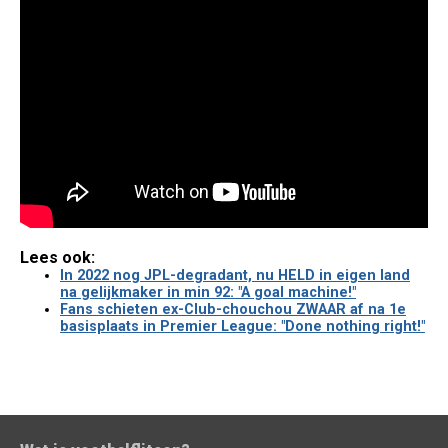
Lees ook:
In 2022 nog JPL-degradant, nu HELD in eigen land
na gelijkmaker in min 92: "A goal machine!"
Fans schieten ex-Club-chouchou ZWAAR af na 1e
basisplaats in Premier League: "Done nothing right!"