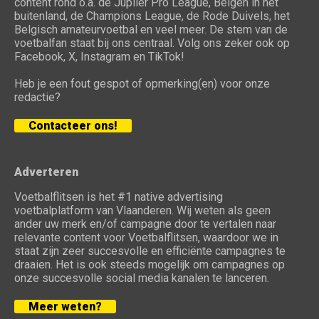
content rond o.a. de Jupiler Pro League, Belgen in het
buitenland, de Champions League, de Rode Duivels, het
Belgisch amateurvoetbal en veel meer. De stem van de
voetbalfan staat bij ons centraal. Volg ons zeker ook op
Facebook, X, Instagram en TikTok!
Heb je een fout gespot of opmerking(en) voor onze
redactie?
Contacteer ons!
Adverteren
Voetbalflitsen is het #1 native advertising
voetbalplatform van Vlaanderen. Wij weten als geen
ander uw merk en/of campagne door te vertalen naar
relevante content voor Voetbalflitsen, waardoor we in
staat zijn zeer succesvolle en efficiënte campagnes te
draaien. Het is ook steeds mogelijk om campagnes op
onze succesvolle social media kanalen te lanceren.
Meer weten?