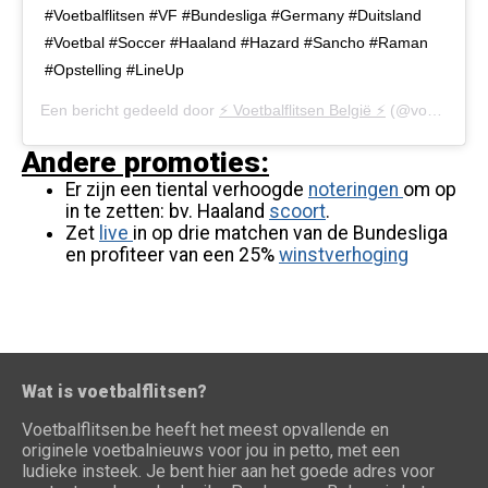
#Voetbalflitsen #VF #Bundesliga #Germany #Duitsland
#Voetbal #Soccer #Haaland #Hazard #Sancho #Raman
#Opstelling #LineUp
Een bericht gedeeld door
⚡️ Voetbalflitsen België ⚡️
(@voetbalflitsen.be) op
Andere promoties:
Er zijn een tiental verhoogde
noteringen
om op
in te zetten: bv. Haaland
scoort
.
Zet
live
in op drie matchen van de Bundesliga
en profiteer van een 25%
winstverhoging
Wat is voetbalflitsen?
Voetbalflitsen.be heeft het meest opvallende en
originele voetbalnieuws voor jou in petto, met een
ludieke insteek. Je bent hier aan het goede adres voor