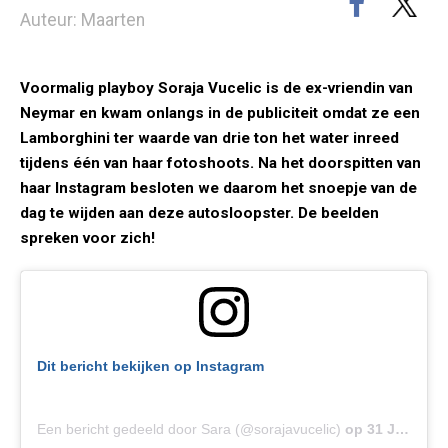
Auteur: Maarten
Voormalig playboy Soraja Vucelic is de ex-vriendin van
Neymar en kwam onlangs in de publiciteit omdat ze een
Lamborghini ter waarde van drie ton het water inreed
tijdens één van haar fotoshoots. Na het doorspitten van
haar Instagram besloten we daarom het snoepje van de
dag te wijden aan deze autosloopster. De beelden
spreken voor zich!
Dit bericht bekijken op Instagram
Een bericht gedeeld door Sara (@sorajavucelic)
op
31 Jul 2019 om 10:23 (PDT)