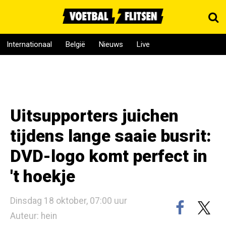
Internationaal
België
Nieuws
Live
Uitsupporters juichen
tijdens lange saaie busrit:
DVD-logo komt perfect in
't hoekje
Dinsdag 18 oktober, 07:00 uur
Auteur: hein