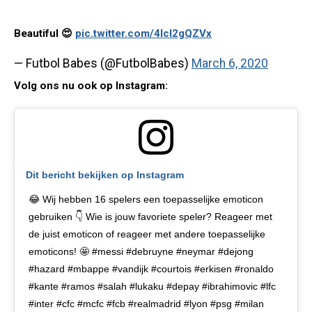
Beautiful 😍
pic.twitter.com/4IcI2gQZVx
— Futbol Babes (@FutbolBabes)
March 6, 2020
Volg ons nu ook op Instagram:
Dit bericht bekijken op Instagram
😂 Wij hebben 16 spelers een toepasselijke emoticon
gebruiken 👇 Wie is jouw favoriete speler? Reageer met
de juist emoticon of reageer met andere toepasselijke
emoticons! 🤩 #messi #debruyne #neymar #dejong
#hazard #mbappe #vandijk #courtois #erkisen #ronaldo
#kante #ramos #salah #lukaku #depay #ibrahimovic #lfc
#inter #cfc #mcfc #fcb #realmadrid #lyon #psg #milan