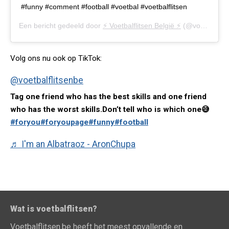
#funny #comment #football #voetbal #voetbalflitsen
Een bericht gedeeld door
⚡️ Voetbalflitsen België ⚡️
(@voetbalflitsen.be) op
Volg ons nu ook op TikTok:
@voetbalflitsenbe
Tag one friend who has the best skills and one friend
who has the worst skills.Don’t tell who is which one😅
#foryou
#foryoupage
#funny
#football
♬ I'm an Albatraoz - AronChupa
Wat is voetbalflitsen?
Voetbalflitsen.be heeft het meest opvallende en