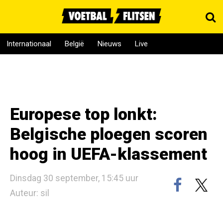
Internationaal
België
Nieuws
Live
Europese top lonkt:
Belgische ploegen scoren
hoog in UEFA-klassement
Dinsdag 30 september, 15:45 uur
Auteur: sil