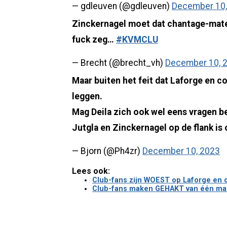
— gdleuven (@gdleuven)
December 10,
Zinckernagel moet dat chantage-mate
fuck zeg…
#KVMCLU
— Brecht (@brecht_vh)
December 10, 
Maar buiten het feit dat Laforge en co
leggen.
Mag Deila zich ook wel eens vragen beg
Jutgla en Zinckernagel op de flank is o
— Bjorn (@Ph4zr)
December 10, 2023
Lees ook:
Club-fans zijn WOEST op Laforge en co
Club-fans maken GEHAKT van één man n