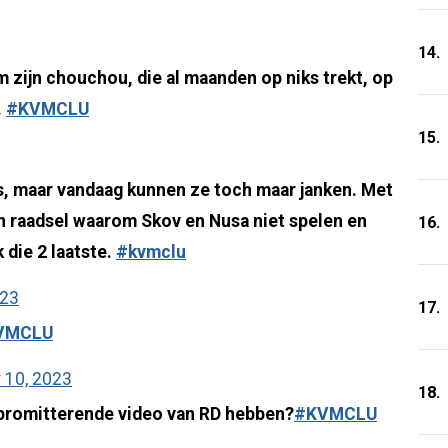
14.
m zijn chouchou, die al maanden op niks trekt, op
.
#KVMCLU
15.
, maar vandaag kunnen ze toch maar janken. Met
een raadsel waarom Skov en Nusa niet spelen en
16.
 die 2 laatste.
#kvmclu
023
17.
VMCLU
10, 2023
18.
promitterende video van RD hebben?
#KVMCLU