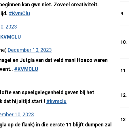
eginnen kan gwn niet. Zoveel creativiteit.
ijd.
#KvmClu
9.
0, 2023
#KVMCLU
10.
ghe)
December 10, 2023
rnagel en Jutgla van dat veld man! Hoezo waren
 vent..
#KVMCLU
11.
lofte van speelgelegenheid geven bij het
12.
dat hij altijd start !
#kvmclu
ember 10, 2023
13.
la op de flank) in die eerste 11 blijft dumpen zal