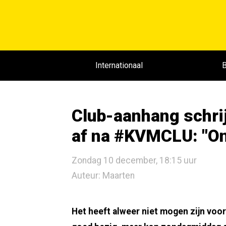
Internationaal
B
Club-aanhang schri
af na #KVMCLU: "Onb
Zondag 10 december, 18:15 uur
Auteur: Maarten
Het heeft alweer niet mogen zijn voo