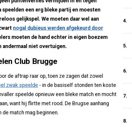
een puntenverlies vermijden in en tegen
 speelden een erg bleke partij en moesten
oreloos gelijkspel. We moeten daar wel aan
4.
-zwart
nogal dubieus werden afgekeurd door
pelers moeten de hand echter in eigen boezem
5.
n andermaal niet overtuigen.
elen Club Brugge
6.
or de aftrap raar op, toen ze zagen dat zowel
heel zwak speelde
- in de basiself stonden ten koste
nvaller speelde opnieuw een bleke match en mocht
7.
staan, want hij flirtte met rood. De Brugse aanhang
aan de match mag beginnen.
8.