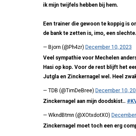
ik mijn twijfels hebben bij hem.
Een trainer die gewoon te koppig is o
de bank te zetten is, imo, een slechte
— Bjorn (@Ph4zr)
December 10, 2023
Veel sympathie voor Mechelen anders
Hasi op kop. Voor de rest blijft het 
Jutgla en Zinckernagel wel. Heel zwak
— TDB (@TimDeBree)
December 10, 2
Zinckernagel aan mijn doodskist..
#K
— WkndBtmn (@XOtxdotXO)
December 
Zinckernagel moet toch een erg com