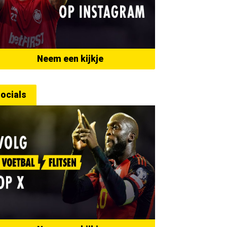
Neem een kijkje
ocials