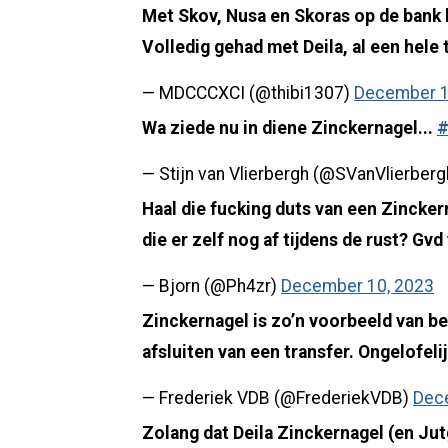
Met Skov, Nusa en Skoras op de bank b
Volledig gehad met Deila, al een hele t
— MDCCCXCI (@thibi1307)
December 1
Wa ziede nu in diene Zinckernagel...
— Stijn van Vlierbergh (@SVanVlierber
Haal die fucking duts van een Zincke
die er zelf nog af tijdens de rust? Gvd
— Bjorn (@Ph4zr)
December 10, 2023
Zinckernagel is zo’n voorbeeld van be
afsluiten van een transfer. Ongelofelijk 
— Frederiek VDB (@FrederiekVDB)
Dec
Zolang dat Deila Zinckernagel (en Jutg