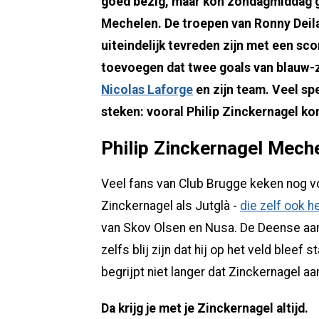
goed bezig, maar kon zondagmiddag g
Mechelen. De troepen van Ronny Deila
uiteindelijk tevreden zijn met een sc
toevoegen dat twee goals van blauw
Nicolas Laforge
en zijn team. Veel s
steken: vooral Philip Zinckernagel ko
Philip Zinckernagel Mech
Veel fans van Club Brugge keken nog vo
Zinckernagel als Jutglà -
die zelf ook 
van Skov Olsen en Nusa. De Deense aa
zelfs blij zijn dat hij op het veld bleef 
begrijpt niet langer dat Zinckernagel 
Da krijg je met je Zinckernagel altijd.