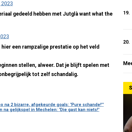
 2023
19.
riaal gedeeld hebben met Jutglà want what the
2023
20.
 hier een rampzalige prestatie op het veld
Mee
innen stellen, alweer. Dat je blijft spelen met
nbegrijpelijk tot zelf schandalig.
S
 na 2 bizarre, afgekeurde goals: "Pure schande!'"
a gelijkspel in Mechelen: "Die gast kan niets!"