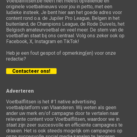
Voetbalflitsen.be heeft het meest opvallende en
originele voetbalnieuws voor jou in petto, met een
ludieke insteek. Je bent hier aan het goede adres voor
content rond o.a. de Jupiler Pro League, Belgen in het
buitenland, de Champions League, de Rode Duivels, het
Belgisch amateurvoetbal en veel meer. De stem van de
voetbalfan staat bij ons centraal. Volg ons zeker ook op
Facebook, X, Instagram en TikTok!
Heb je een fout gespot of opmerking(en) voor onze
redactie?
Contacteer ons!
Adverteren
Voetbalflitsen is het #1 native advertising
voetbalplatform van Vlaanderen. Wij weten als geen
ander uw merk en/of campagne door te vertalen naar
relevante content voor Voetbalflitsen, waardoor we in
staat zijn zeer succesvolle en efficiënte campagnes te
draaien. Het is ook steeds mogelijk om campagnes op
onze succesvolle social media kanalen te lanceren.