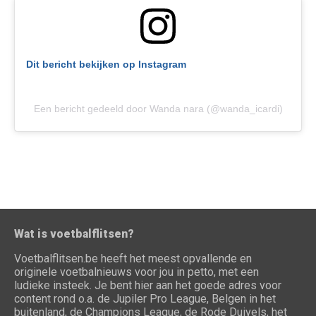
Dit bericht bekijken op Instagram
Een bericht gedeeld door Wanda nara (@wanda_icardi)
Wat is voetbalflitsen?
Voetbalflitsen.be heeft het meest opvallende en
originele voetbalnieuws voor jou in petto, met een
ludieke insteek. Je bent hier aan het goede adres voor
content rond o.a. de Jupiler Pro League, Belgen in het
buitenland, de Champions League, de Rode Duivels, het