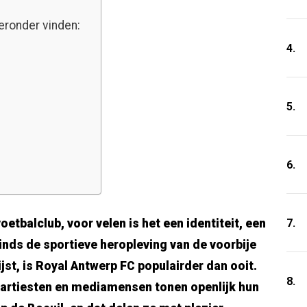
eronder vinden:
4.
5.
6.
7.
oetbalclub, voor velen is het een identiteit, een
 sinds de sportieve heropleving van de voorbije
ijst, is Royal Antwerp FC populairder dan ooit.
8.
 artiesten en mediamensen tonen openlijk hun