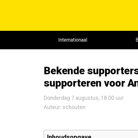
Internationaal
B
Bekende supporters
supporteren voor A
Donderdag 7 augustus, 18:00 uur
Auteur: schouten
Inhoudsopgave