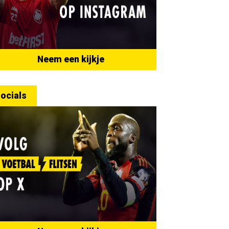
Neem een kijkje
ocials