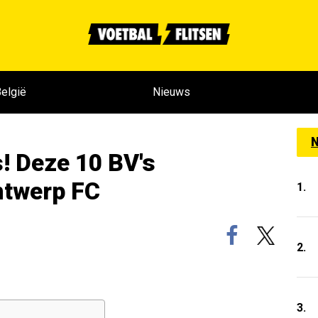
elgië
Nieuws
N
! Deze 10 BV's
ntwerp FC
1.
2.
3.