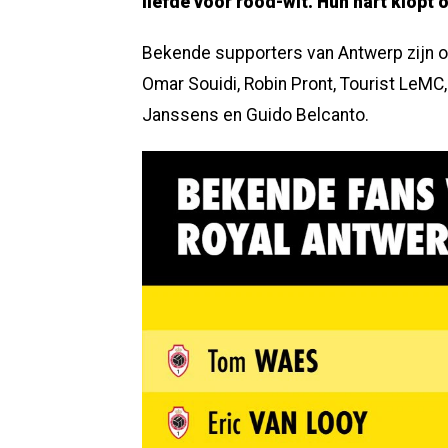
liefde voor rood-wit. Hun hart klopt o
Bekende supporters van Antwerp zijn o
Omar Souidi, Robin Pront, Tourist LeMC,
Janssens en Guido Belcanto.