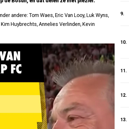
p de Bosuil, en dat delen ze met plezier.
9.
nder andere: Tom Waes, Eric Van Looy, Luk Wyns,
 Kim Huybrechts, Annelies Verlinden, Kevin
10.
11.
12.
13.