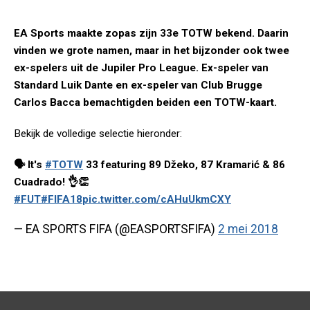
EA Sports maakte zopas zijn 33e TOTW bekend. Daarin
vinden we grote namen, maar in het bijzonder ook twee
ex-spelers uit de Jupiler Pro League. Ex-speler van
Standard Luik Dante en ex-speler van Club Brugge
Carlos Bacca bemachtigden beiden een TOTW-kaart.
Bekijk de volledige selectie hieronder:
🗣️ It's
#TOTW
33 featuring 89 Džeko, 87 Kramarić & 86
Cuadrado! 👌👏
#FUT
#FIFA18
pic.twitter.com/cAHuUkmCXY
— EA SPORTS FIFA (@EASPORTSFIFA)
2 mei 2018