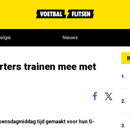
elgië
Nieuws
N
rters trainen mee met
1.
2.
oensdagmiddag tijd gemaakt voor hun G-
3.