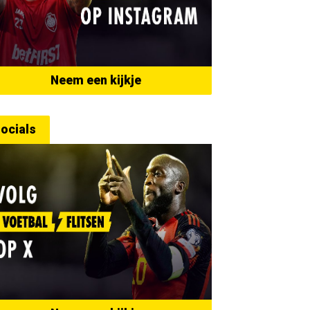
Neem een kijkje
ocials