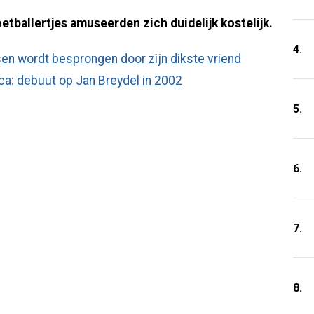
etballertjes amuseerden zich duidelijk kostelijk.
4.
en wordt besprongen door zijn dikste vriend
ca: debuut op Jan Breydel in 2002
5.
6.
7.
8.