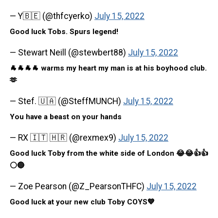
— Y🇧🇪 (@thfcyerko)
July 15, 2022
Good luck Tobs. Spurs legend!
— Stewart Neill (@stewbert88)
July 15, 2022
🐐🐐🐐🐐 warms my heart my man is at his boyhood club.
🫶
— Stef. 🇺🇦 (@SteffMUNCH)
July 15, 2022
You have a beast on your hands
— RX 🇮🇹 🇭🇷 (@rexmex9)
July 15, 2022
Good luck Toby from the white side of London 😂😂👍👍
⚪🔵
— Zoe Pearson (@Z_PearsonTHFC)
July 15, 2022
Good luck at your new club Toby COYS💙