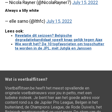
— Nicola Rayner (@NicolaRayner7)
July 15, 2022
Always a lilly white
— elle sarno (@lthfc)
July 15, 2022
Lees ook:
Revelatie dit seizoen? Belgische
degradatiekandidaat speelt knap gelijk tegen Ajax
Wie wordt het? De 10 topfavorieten om topschutter
te worden in de JPL, mét Jutglà en Janssen
Wat is voetbalflitsen?
Voetbalflitsen.be heeft het meest opvallende en
originele voetbalnieuws voor jou in petto, met een
ludieke insteek. Je bent hier aan het goede adres voor
content rond o.a. de Jupiler Pro League, Belgen in het
buitenland, de Champions League, de Rode Duivels, het
Belgisch amateurvoetbal en veel meer. De stem van de