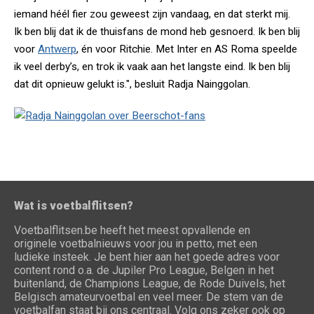
iemand héél fier zou geweest zijn vandaag, en dat sterkt mij.
Ik ben blij dat ik de thuisfans de mond heb gesnoerd. Ik ben blij
voor
Antwerp
, én voor Ritchie. Met Inter en AS Roma speelde
ik veel derby’s, en trok ik vaak aan het langste eind. Ik ben blij
dat dit opnieuw gelukt is.", besluit Radja Nainggolan.
Wat is voetbalflitsen?
Voetbalflitsen.be heeft het meest opvallende en
originele voetbalnieuws voor jou in petto, met een
ludieke insteek. Je bent hier aan het goede adres voor
content rond o.a. de Jupiler Pro League, Belgen in het
buitenland, de Champions League, de Rode Duivels, het
Belgisch amateurvoetbal en veel meer. De stem van de
voetbalfan staat bij ons centraal. Volg ons zeker ook op