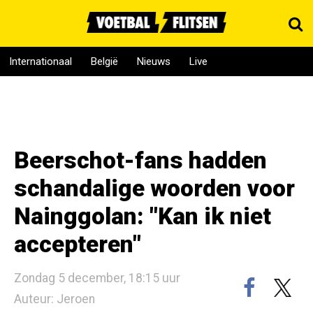
Internationaal
België
Nieuws
Live
Beerschot-fans hadden
schandalige woorden voor
Nainggolan: "Kan ik niet
accepteren"
Zondag 5 december, 18:15 uur
Auteur: Jeroen