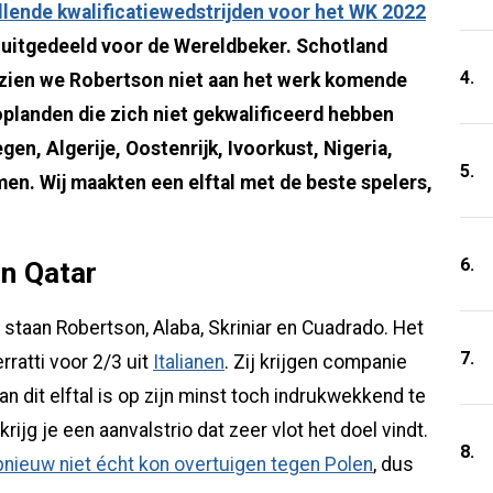
lende kwalificatiewedstrijden voor het WK 2022
s uitgedeeld voor de Wereldbeker. Schotland
4.
 zien we Robertson niet aan het werk komende
toplanden die zich niet gekwalificeerd hebben
en, Algerije, Oostenrijk, Ivoorkust, Nigeria,
5.
men. Wij maakten een elftal met de beste spelers,
6.
n Qatar
 staan Robertson, Alaba, Skriniar en Cuadrado. Het
7.
ratti voor 2/3 uit
Italianen
. Zij krijgen companie
n dit elftal is op zijn minst toch indrukwekkend te
jg je een aanvalstrio dat zeer vlot het doel vindt.
8.
pnieuw niet écht kon overtuigen tegen Polen
, dus