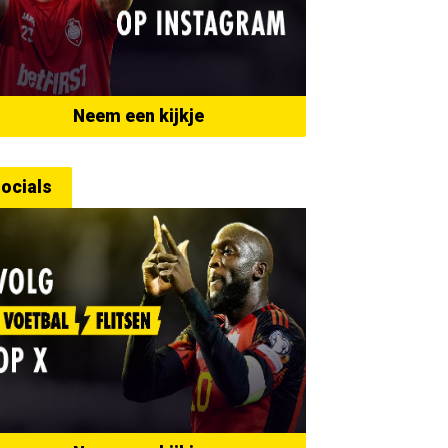
Neem een kijkje
ocials