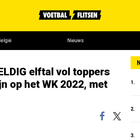
elgië
Nieuws
N
LDIG elftal vol toppers
ijn op het WK 2022, met
1.
2.
3.