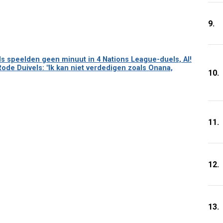
9.
 speelden geen minuut in 4 Nations League-duels, AI!
Rode Duivels: "Ik kan niet verdedigen zoals Onana,
10.
11.
12.
13.