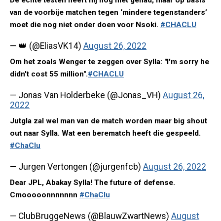
De echte testen heeft hij nog niet gehad, maar op basis
van de voorbije matchen tegen ‘mindere tegenstanders’
moet die nog niet onder doen voor Nsoki.
#CHACLU
— 👑 (@EliasVK14)
August 26, 2022
Om het zoals Wenger te zeggen over Sylla: "I'm sorry he
didn't cost 55 million".
#CHACLU
— Jonas Van Holderbeke (@Jonas_VH)
August 26,
2022
Jutgla zal wel man van de match worden maar big shout
out naar Sylla. Wat een berematch heeft die gespeeld.
#ChaClu
— Jurgen Vertongen (@jurgenfcb)
August 26, 2022
Dear JPL, Abakay Sylla! The future of defense.
Cmooooonnnnnnn
#ChaClu
— ClubBruggeNews (@BlauwZwartNews)
August