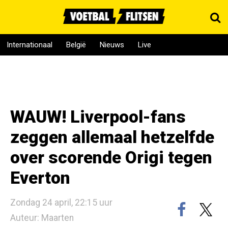
Internationaal
België
Nieuws
Live
WAUW! Liverpool-fans
zeggen allemaal hetzelfde
over scorende Origi tegen
Everton
Zondag 24 april, 22:15 uur
Auteur: Maarten