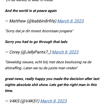
"En de wereld is weer in vrede"
And the world is at peace again
— Matthew (@babbin8rfifa)
March 8, 2023
"Sorry dat je dit moest doorstaan jongens"
Sorry you had to go through that lads
— Corey (@JellyPants7_)
March 8, 2023
"Geweldig nieuws, echt blij met deze beslissing na de
afstraffing. Laten we nu de juiste man vinden"
great news, really happy you made the decision after last
nights absolute shit show. Lets get the right man in this
time.
— V4KS (@V4KS1)
March 8, 2023