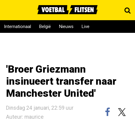
Internationaal
België
Nieuws
Live
'Broer Griezmann
insinueert transfer naar
Manchester United'
Dinsdag 24 januari, 22:59 uur
Auteur: maurice