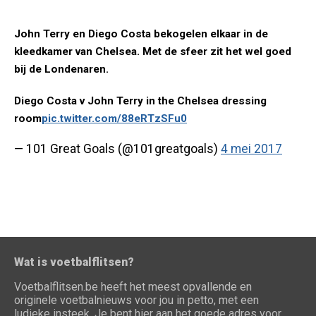
John Terry en Diego Costa bekogelen elkaar in de
kleedkamer van Chelsea. Met de sfeer zit het wel goed
bij de Londenaren.
Diego Costa v John Terry in the Chelsea dressing
room
pic.twitter.com/88eRTzSFu0
— 101 Great Goals (@101greatgoals)
4 mei 2017
Wat is voetbalflitsen?
Voetbalflitsen.be heeft het meest opvallende en
originele voetbalnieuws voor jou in petto, met een
ludieke insteek. Je bent hier aan het goede adres voor