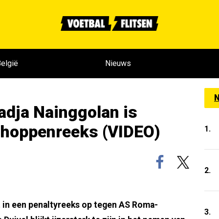
elgië
Nieuws
N
adja Nainggolan is
schoppenreeks (VIDEO)
1.
2.
 in een penaltyreeks op tegen AS Roma-
3.