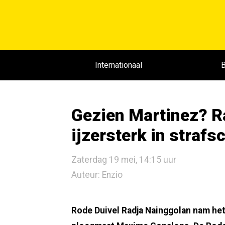
Internationaal
B
Gezien Martinez? R
ijzersterk in straf
Zaterdag 19 mei, 14:15 uur
Auteur: Enzio
Rode Duivel Radja Nainggolan nam het