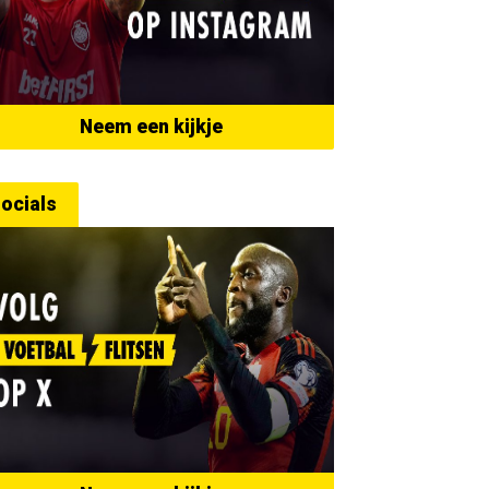
Neem een kijkje
ocials