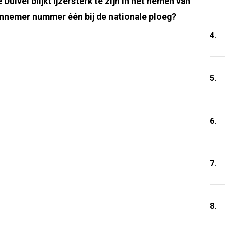
ivel blijkt ijzersterk te zijn in het nemen van
ennemer nummer één bij de nationale ploeg?
4.
5.
6.
7.
8.