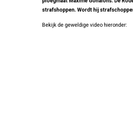
ploegmaat Maxime Gonalons. De Rode Du
strafshoppen. Wordt hij strafschopp
Bekijk de geweldige video hieronder: