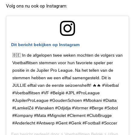
Volg ons nu ook op Instagram:
Dit bericht bekijken op Instagram
🇧🇪 In de afgelopen twee weken mochten de volgers van
Voetbalflitsen stemmen voor hun favoriete speler per
positie in de Jupiler Pro League. Na het tellen van de
stemmen hebben we een elftal samengesteld. Dit is
JULLIE elftal van de eerste seizoenshelft! 🔥🔥 #Voetbal
#Voetbalflitsen #VF #België #JPL #ProLeague
#JupilerProLeague #GoudenSchoen #Mbokani #Diatta
#LamkelZé #Vanaken #Odjidja #Vormer #Berge #Sobol
#Kompany #Mata #Mignolet #Clement #ClubBrugge
#Anderlecht #Antwerp #Gent #Genk #Football #Soccer
Een bericht gedeeld door
⚡️ Voetbalflitsen België ⚡️
(@voetbalflitsen.be) op