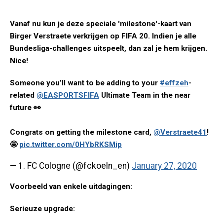
Vanaf nu kun je deze speciale 'milestone'-kaart van
Birger Verstraete verkrijgen op FIFA 20. Indien je alle
Bundesliga-challenges uitspeelt, dan zal je hem krijgen.
Nice!
Someone you’ll want to be adding to your
#effzeh
-
related
@EASPORTSFIFA
Ultimate Team in the near
future 👀
Congrats on getting the milestone card,
@Verstraete41
!
🤩
pic.twitter.com/0HYbRKSMip
— 1. FC Cologne (@fckoeln_en)
January 27, 2020
Voorbeeld van enkele uitdagingen:
Serieuze upgrade: