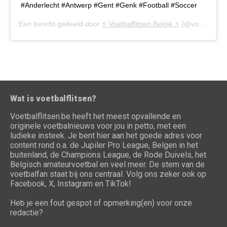
#Anderlecht #Antwerp #Gent #Genk #Football #Soccer
Een bericht gedeeld door
⚡️ Voetbalflitsen België ⚡️
(@voetbalflitsen.be) op
Wat is voetbalflitsen?
Voetbalflitsen.be heeft het meest opvallende en
originele voetbalnieuws voor jou in petto, met een
ludieke insteek. Je bent hier aan het goede adres voor
content rond o.a. de Jupiler Pro League, Belgen in het
buitenland, de Champions League, de Rode Duivels, het
Belgisch amateurvoetbal en veel meer. De stem van de
voetbalfan staat bij ons centraal. Volg ons zeker ook op
Facebook, X, Instagram en TikTok!
Heb je een fout gespot of opmerking(en) voor onze
redactie?