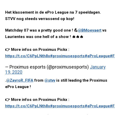
Het klassement in de ePro League na 7 speeldagen.
STVV nog steeds verrassend op kop!
Matchday 07 was a pretty good one ! 💪
@BMoeyaert
vs
Laurientes was one hell of a show ! 🔥🔥🔥
👉 More infos on Proximus Pickx :
https://t.co/C6PpLNth8x
#proximusesports
#eProLeague
#F
— Proximus esports (@proximusesports)
January
19, 2020
.
@ZayroR_FIFA
from
@stvv
is still leading the Proximus
ePro League !
👉 More infos on Proximus Pickx :
https://t.co/C6PpLNth8x
#proximusesports
#eProLeague
#F