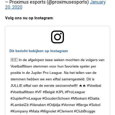
— Proximus esports (@proximusesports)
January
20, 2020
Volg ons nu op Instagram:
Dit bericht bekijken op Instagram
🇧🇪 In de afgelopen twee weken mochten de volgers van
Voetbalflitsen stemmen voor hun favoriete speler per
positie in de Jupiler Pro League. Na het tellen van de
stemmen hebben we een elftal samengesteld. Dit is
JULLIE elftal van de eerste seizoenshelft! 🔥🔥 #Voetbal
#Voetbalflitsen #VF #België #JPL #ProLeague
#JupilerProLeague #GoudenSchoen #Mbokani #Diatta
#LamkelZé #Vanaken #Odjidja #Vormer #Berge #Sobol
#Kompany #Mata #Mignolet #Clement #ClubBrugge