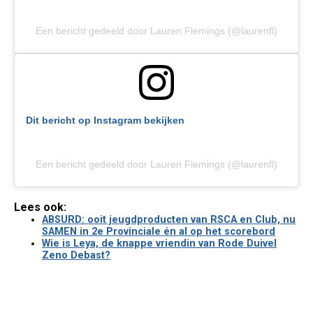
Een bericht gedeeld door Lauren Flemings (@laurenfl)
Dit bericht op Instagram bekijken
Een bericht gedeeld door Lauren Flemings (@laurenfl)
Lees ook:
ABSURD: ooit jeugdproducten van RSCA en Club, nu
SAMEN in 2e Provinciale én al op het scorebord
Wie is Leya, de knappe vriendin van Rode Duivel
Zeno Debast?