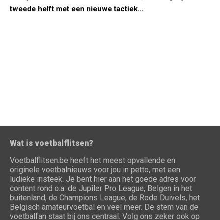
tweede helft met een nieuwe tactiek...
Wat is voetbalflitsen?
Voetbalflitsen.be heeft het meest opvallende en
originele voetbalnieuws voor jou in petto, met een
ludieke insteek. Je bent hier aan het goede adres voor
content rond o.a. de Jupiler Pro League, Belgen in het
buitenland, de Champions League, de Rode Duivels, het
Belgisch amateurvoetbal en veel meer. De stem van de
voetbalfan staat bij ons centraal. Volg ons zeker ook op