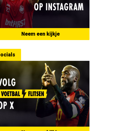
Neem een kijkje
ocials