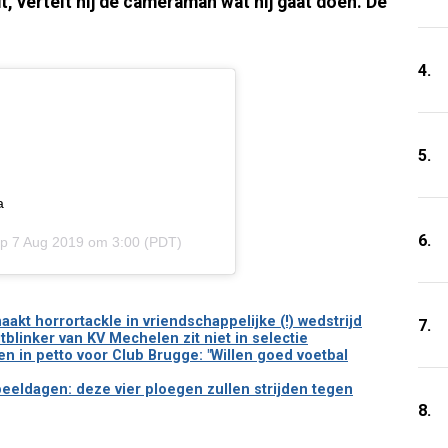
t, vertelt hij de cameraman wat hij gaat doen. De
4.
5.
a
6.
op
7 Aug 2019 om 3:00 (PDT)
akt horrortackle in vriendschappelijke (!) wedstrijd
7.
blinker van KV Mechelen zit niet in selectie
 in petto voor Club Brugge: "Willen goed voetbal
peeldagen: deze vier ploegen zullen strijden tegen
8.