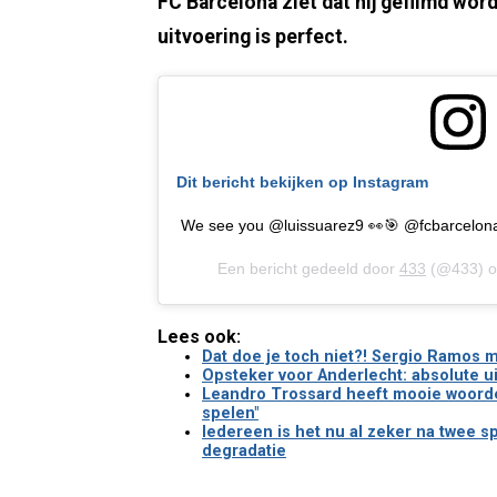
FC Barcelona ziet dat hij gefilmd word
uitvoering is perfect.
Dit bericht bekijken op Instagram
We see you @luissuarez9 👀🎯 @fcbarcelon
Een bericht gedeeld door
433
(@433) 
Lees ook:
Dat doe je toch niet?! Sergio Ramos ma
Opsteker voor Anderlecht: absolute uit
Leandro Trossard heeft mooie woorden
spelen"
Iedereen is het nu al zeker na twee s
degradatie