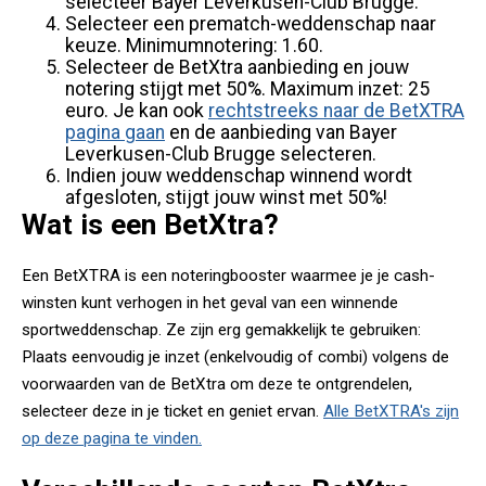
selecteer Bayer Leverkusen-Club Brugge.
Selecteer een prematch-weddenschap naar
keuze. Minimumnotering: 1.60.
Selecteer de BetXtra aanbieding en jouw
notering stijgt met 50%. Maximum inzet: 25
euro. Je kan ook
rechtstreeks naar de BetXTRA
pagina gaan
en de aanbieding van Bayer
Leverkusen-Club Brugge selecteren.
Indien jouw weddenschap winnend wordt
afgesloten, stijgt jouw winst met 50%!
Wat is een BetXtra?
Een BetXTRA is een noteringbooster waarmee je je cash-
winsten kunt verhogen in het geval van een winnende
sportweddenschap. Ze zijn erg gemakkelijk te gebruiken:
Plaats eenvoudig je inzet (enkelvoudig of combi) volgens de
voorwaarden van de BetXtra om deze te ontgrendelen,
selecteer deze in je ticket en geniet ervan.
Alle BetXTRA's zijn
op deze pagina te vinden.