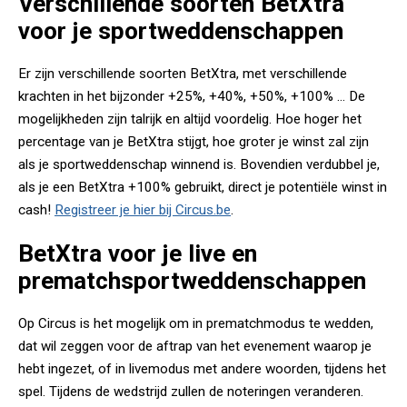
Verschillende soorten BetXtra
voor je sportweddenschappen
Er zijn verschillende soorten BetXtra, met verschillende
krachten in het bijzonder +25%, +40%, +50%, +100% ... De
mogelijkheden zijn talrijk en altijd voordelig. Hoe hoger het
percentage van je BetXtra stijgt, hoe groter je winst zal zijn
als je sportweddenschap winnend is. Bovendien verdubbel je,
als je een BetXtra +100% gebruikt, direct je potentiële winst in
cash!
Registreer je hier bij Circus.be
.
BetXtra voor je live en
prematchsportweddenschappen
Op Circus is het mogelijk om in prematchmodus te wedden,
dat wil zeggen voor de aftrap van het evenement waarop je
hebt ingezet, of in livemodus met andere woorden, tijdens het
spel. Tijdens de wedstrijd zullen de noteringen veranderen.