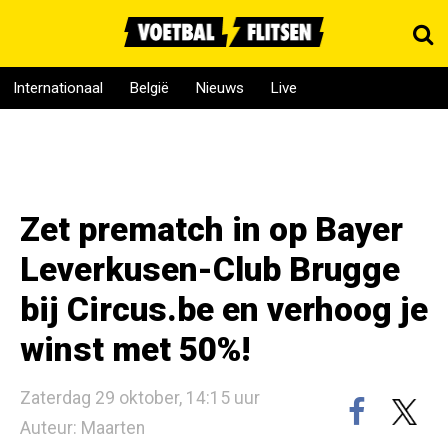
Internationaal
België
Nieuws
Live
Zet prematch in op Bayer
Leverkusen-Club Brugge
bij Circus.be en verhoog je
winst met 50%!
Zaterdag 29 oktober, 14:15 uur
Auteur: Maarten