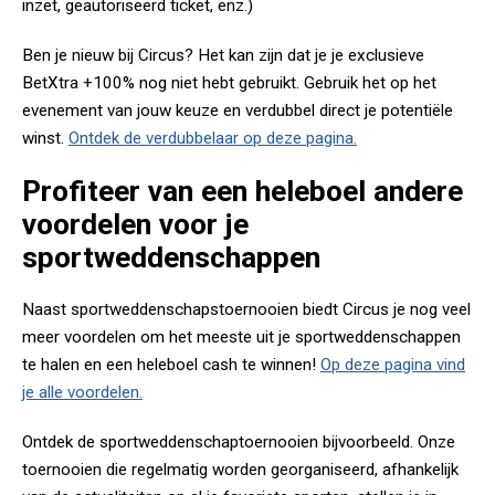
inzet, geautoriseerd ticket, enz.)
Ben je nieuw bij Circus? Het kan zijn dat je je exclusieve
BetXtra +100% nog niet hebt gebruikt. Gebruik het op het
evenement van jouw keuze en verdubbel direct je potentiële
winst.
Ontdek de verdubbelaar op deze pagina.
Profiteer van een heleboel andere
voordelen voor je
sportweddenschappen
Naast sportweddenschapstoernooien biedt Circus je nog veel
meer voordelen om het meeste uit je sportweddenschappen
te halen en een heleboel cash te winnen!
Op deze pagina vind
je alle voordelen.
Ontdek de sportweddenschaptoernooien bijvoorbeeld. Onze
toernooien die regelmatig worden georganiseerd, afhankelijk